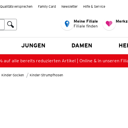
Qualitätsversprechen
Family Card
Newsletter
Hilfe & Service
Meine Filiale
Merkz
Filiale finden
en
JUNGEN
DAMEN
HE
 auf alle bereits reduzierten Artikel | Online & in unseren Fili
Kinder-Socken
Kinder-Strumpfhosen