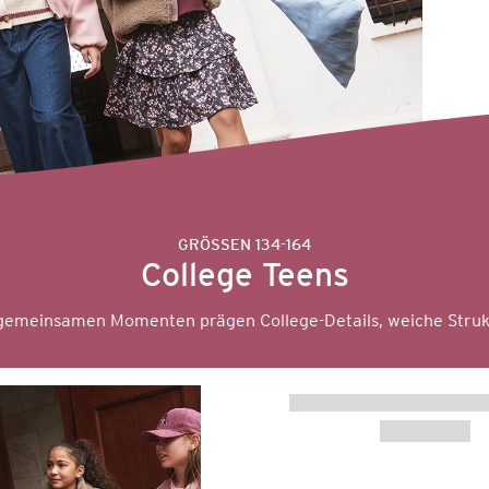
GRÖSSEN 134-164
College Teens
 gemeinsamen Momenten prägen College-Details, weiche Struk