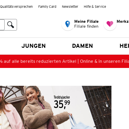
Qualitätsversprechen
Family Card
Newsletter
Hilfe & Service
Meine Filiale
Merkz
Filiale finden
en
JUNGEN
DAMEN
HE
 auf alle bereits reduzierten Artikel | Online & in unseren Fili