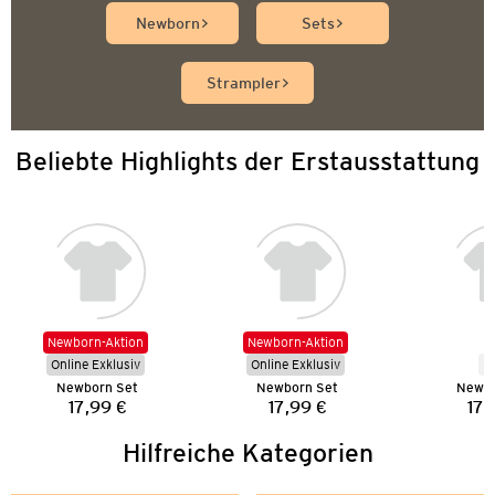
Newborn
Sets
Strampler
Beliebte Highlights der Erstausstattung
Newborn-Aktion
Newborn-Aktion
Online Exklusiv
Online Exklusiv
N
Newborn Set
Newborn Set
Newbo
17,99 €
17,99 €
17,
Preis:
Preis:
Hilfreiche Kategorien