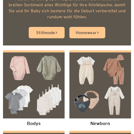
breiten Sortiment alles Wichtige für Ihre Kliniktasche, damit
Sie und Ihr Baby sich bestens für die Geburt vorbereitet und
rundum wohl fühlen.
Stillmode
Homewear
Bodys
Newborn