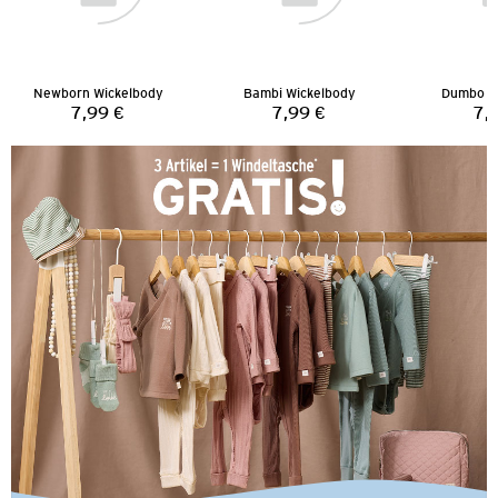
Newborn Wickelbody
Bambi Wickelbody
Dumbo W
7,99 €
7,99 €
7,
Preis:
Preis: