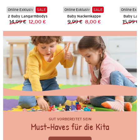
Online Exklusiv
SALE
Online Exklusiv
SALE
Online Exkl
2 Baby Langarmbodys
Baby Nackenkappe
Baby La
14,99 €
12,00 €
9,99 €
8,00 €
15,99 €
Vorheriger Preis:
Neuer Preis:
Vorheriger Preis:
Neuer Preis:
GUT VORBEREITET SEIN
Must-Haves für die Kita