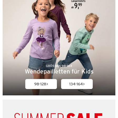
GRÖSSEN 98-164
Wendepailletten für Kids
98-128
134-164