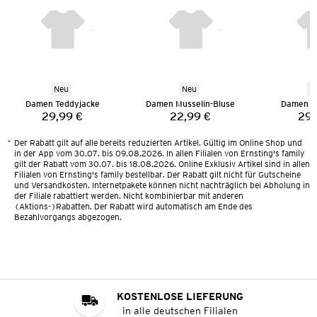
Neu
Neu
N
Damen Teddyjacke
Damen Musselin-Bluse
Damen T
29,99 €
22,99 €
29,
Preis:
Preis:
*
Der Rabatt gilt auf alle bereits reduzierten Artikel. Gültig im Online Shop und
in der App vom 30.07. bis 09.08.2026. In allen Filialen von Ernsting's family
gilt der Rabatt vom 30.07. bis 18.08.2026. Online Exklusiv Artikel sind in allen
Filialen von Ernsting's family bestellbar. Der Rabatt gilt nicht für Gutscheine
und Versandkosten. Internetpakete können nicht nachträglich bei Abholung in
der Filiale rabattiert werden. Nicht kombinierbar mit anderen
(Aktions-)Rabatten. Der Rabatt wird automatisch am Ende des
Bezahlvorgangs abgezogen.
KOSTENLOSE LIEFERUNG
in alle deutschen Filialen