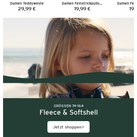
Damen Teddyweste
Damen Feinstrickpullover
29,99 €
19,99 €
19,
Preis:
Preis:
GRÖSSEN 74-164
Fleece & Softshell
Jetzt shoppen