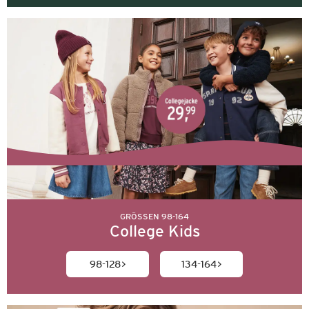
GRÖSSEN 98-164
College Kids
98-128
134-164