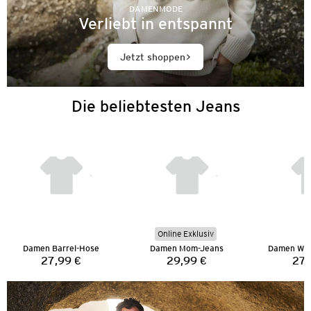
DAMENMODE
Verliebt in entspannt
Jetzt shoppen
Die beliebtesten Jeans
Online Exklusiv
Damen Barrel-Hose
Damen Mom-Jeans
Damen Wid
27,99 €
29,99 €
27,
Preis:
Preis: