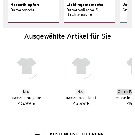
Herbstklopfen
Lieblingsmomente
Jeans 
Damenmode
Damenwäsche &
Größe
Nachtwäsche
Ausgewählte Artikel für Sie
Neu
Neu
Online Exk
Damen Cordjacke
Damen Modalshirt
45,99 €
25,99 €
49,
Preis:
Preis:
KOSTENLOSE LIEFERUNG