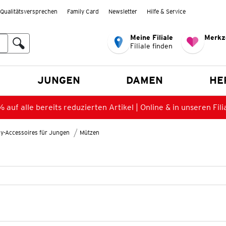
Qualitätsversprechen
Family Card
Newsletter
Hilfe & Service
Meine Filiale
Merkz
Filiale finden
en
JUNGEN
DAMEN
HE
 auf alle bereits reduzierten Artikel | Online & in unseren Fili
y-Accessoires für Jungen
Mützen