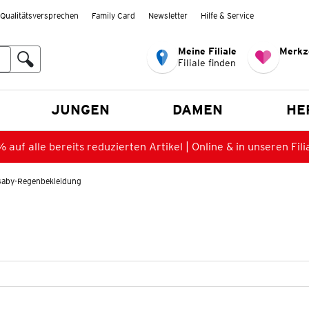
Qualitätsversprechen
Family Card
Newsletter
Hilfe & Service
Meine Filiale
Merkz
Filiale finden
en
JUNGEN
DAMEN
HE
 auf alle bereits reduzierten Artikel | Online & in unseren Fili
Baby-Regenbekleidung