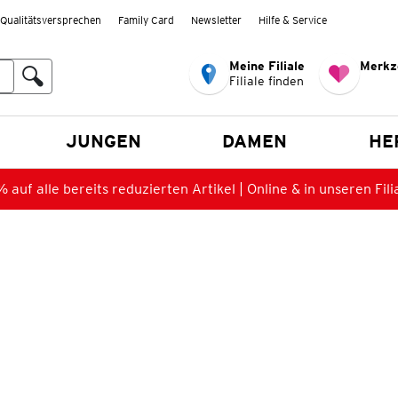
Qualitätsversprechen
Family Card
Newsletter
Hilfe & Service
Meine Filiale
Merkz
Filiale finden
en
JUNGEN
DAMEN
HE
 auf alle bereits reduzierten Artikel | Online & in unseren Fili