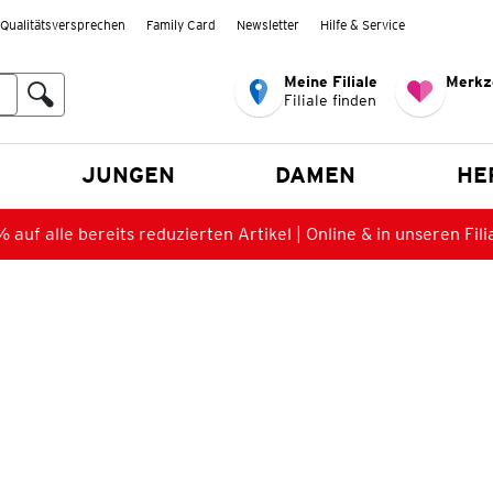
Qualitätsversprechen
Family Card
Newsletter
Hilfe & Service
Meine Filiale
Merkz
Filiale finden
en
JUNGEN
DAMEN
HE
 auf alle bereits reduzierten Artikel | Online & in unseren Fili