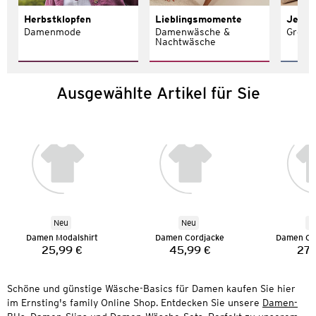
Herbstklopfen
Lieblingsmomente
Jeans 
Damenmode
Damenwäsche &
Größe
Nachtwäsche
Ausgewählte Artikel für Sie
Neu
Neu
N
Damen Modalshirt
Damen Cordjacke
Damen Co
25,99 €
45,99 €
27,
Preis:
Preis:
Schöne und günstige Wäsche-Basics für Damen kaufen Sie hier
im Ernsting's family Online Shop. Entdecken Sie unsere
Damen-