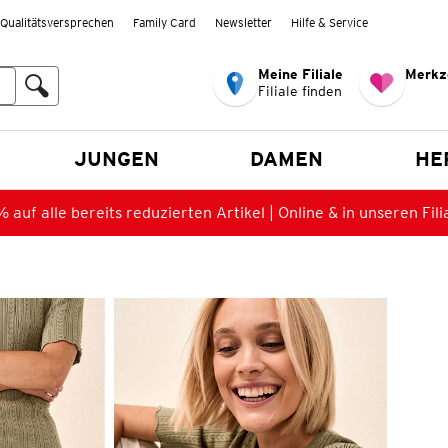
Qualitätsversprechen
Family Card
Newsletter
Hilfe & Service
Meine Filiale
Merkz
Filiale finden
en
JUNGEN
DAMEN
HE
 auf alle bereits reduzierten Artikel | Online & in unseren Fili