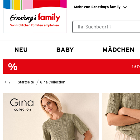
Mehr von Ernsting’s family
Keine Suchvorschläge gefund
NEU
BABY
MÄDCHEN
50%
Startseite
Gina Collection