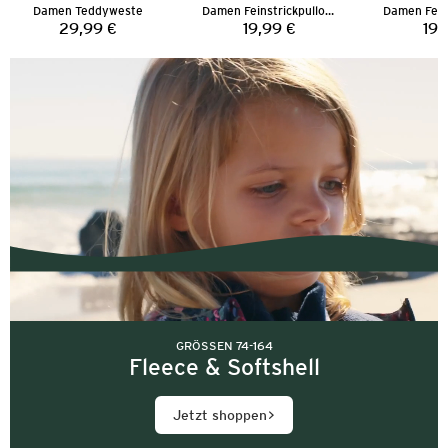
Damen Teddyweste
Damen Feinstrickpullover
29,99 €
19,99 €
19,
Preis:
Preis:
GRÖSSEN 74-164
Fleece & Softshell
Jetzt shoppen