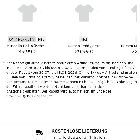
Online Exklusiv
Neu
Neu
N
Musselin-Bettwäsche 135 x 200 cm
Damen Teddyjacke
Damen Mus
49,99 €
29,99 €
22,
Preis:
Preis:
*
Der Rabatt gilt auf alle bereits reduzierten Artikel. Gültig im Online Shop und
in der App vom 30.07. bis 09.08.2026. In allen Filialen von Ernsting's family
gilt der Rabatt vom 30.07. bis 18.08.2026. Online Exklusiv Artikel sind in allen
Filialen von Ernsting's family bestellbar. Der Rabatt gilt nicht für Gutscheine
und Versandkosten. Internetpakete können nicht nachträglich bei Abholung in
der Filiale rabattiert werden. Nicht kombinierbar mit anderen
(Aktions-)Rabatten. Der Rabatt wird automatisch am Ende des
Bezahlvorgangs abgezogen.
KOSTENLOSE LIEFERUNG
in alle deutschen Filialen