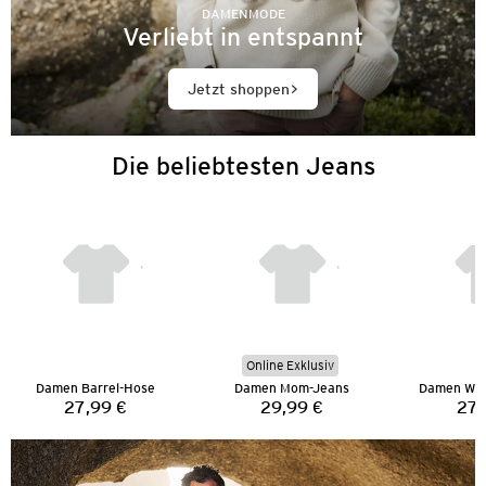
DAMENMODE
Verliebt in entspannt
Jetzt shoppen
Die beliebtesten Jeans
Online Exklusiv
Damen Barrel-Hose
Damen Mom-Jeans
Damen Wid
27,99 €
29,99 €
27,
Preis:
Preis: