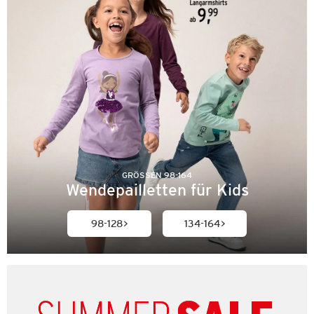
GRÖSSEN 98-164
Wendepailletten für Kids
98-128
134-164