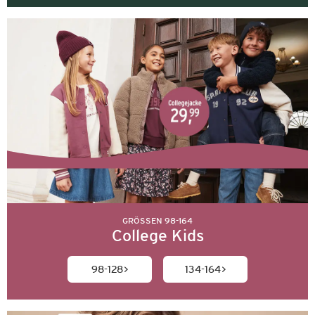
GRÖSSEN 98-164
College Kids
98-128
134-164