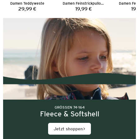
Damen Teddyweste
Damen Feinstrickpullover
29,99 €
19,99 €
19,
Preis:
Preis:
GRÖSSEN 74-164
Fleece & Softshell
Jetzt shoppen