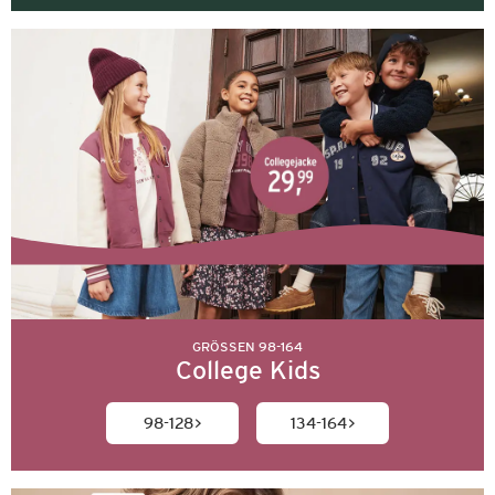
GRÖSSEN 98-164
College Kids
98-128
134-164