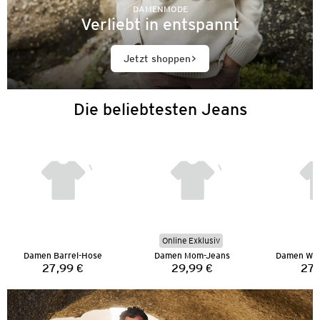
DAMENMODE
Verliebt in entspannt
Jetzt shoppen
Die beliebtesten Jeans
Online Exklusiv
Damen Barrel-Hose
Damen Mom-Jeans
Damen Wid
27,99 €
29,99 €
27,
Preis:
Preis: