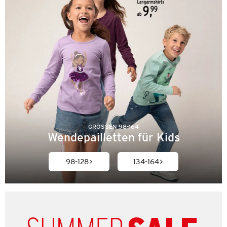
GRÖSSEN 98-164
Wendepailletten für Kids
98-128
134-164