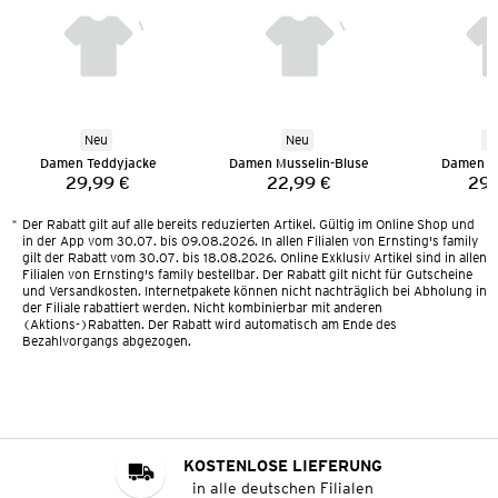
Neu
Neu
N
Damen Teddyjacke
Damen Musselin-Bluse
Damen T
29,99 €
22,99 €
29,
Preis:
Preis:
*
Der Rabatt gilt auf alle bereits reduzierten Artikel. Gültig im Online Shop und
in der App vom 30.07. bis 09.08.2026. In allen Filialen von Ernsting's family
gilt der Rabatt vom 30.07. bis 18.08.2026. Online Exklusiv Artikel sind in allen
Filialen von Ernsting's family bestellbar. Der Rabatt gilt nicht für Gutscheine
und Versandkosten. Internetpakete können nicht nachträglich bei Abholung in
der Filiale rabattiert werden. Nicht kombinierbar mit anderen
(Aktions-)Rabatten. Der Rabatt wird automatisch am Ende des
Bezahlvorgangs abgezogen.
KOSTENLOSE LIEFERUNG
in alle deutschen Filialen