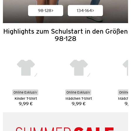
98-128
134-164
Highlights zum Schulstart in den Größen
98-128
Online Exklusiv
Online Exklusiv
Online 
Kinder T-Shirt
Mädchen T-Shirt
Mädchen
9,99 €
9,99 €
9,
Preis:
Preis: