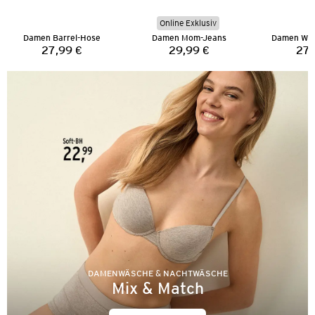
Online Exklusiv
Damen Barrel-Hose
Damen Mom-Jeans
Damen Wid
27,99 €
29,99 €
27,
Preis:
Preis:
DAMENWÄSCHE & NACHTWÄSCHE
Mix & Match