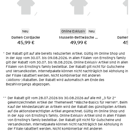
Neu
Online Exklusiv
Neu
N
Damen Cordjacke
Musselin-Bettwäsche 135 x 200 cm
Damen C
45,99 €
49,99 €
45,
Preis:
Preis:
*
Der Rabatt gilt auf alle bereits reduzierten Artikel. Gültig im Online Shop und
in der App vom 30.07. bis 09.08.2026. In allen Filialen von Ernsting's family
gilt der Rabatt vom 30.07. bis 18.08.2026. Online Exklusiv Artikel sind in allen
Filialen von Ernsting's family bestellbar. Der Rabatt gilt nicht für Gutscheine
und Versandkosten. Internetpakete können nicht nachträglich bei Abholung in
der Filiale rabattiert werden. Nicht kombinierbar mit anderen
(Aktions-)Rabatten. Der Rabatt wird automatisch am Ende des
Bezahlvorgangs abgezogen.
**
Der Rabatt gilt vom 28.07.2026 bis 30.08.2026 auf alle mit „3 für 2“
gekennzeichneten Artikel der Themenwelt "Wäsche-Basics für Herren". Beim
Kauf der Mindestanzahl an Artikeln wird der Rabatt des günstigsten Artikels
auf die aktionsberechtigten Artikel angerechnet. Gültig im Online Shop und
in der App von Ernsting's family. Online Exklusiv Artikel sind in allen Filialen
von Ernsting's family bestellbar. Der Rabatt gilt nicht für Gutscheine und
Versandkosten. Internetpakete können nicht nachträglich bei Abholung in
der Filiale rabattiert werden. Nicht kombinierbar mit anderen