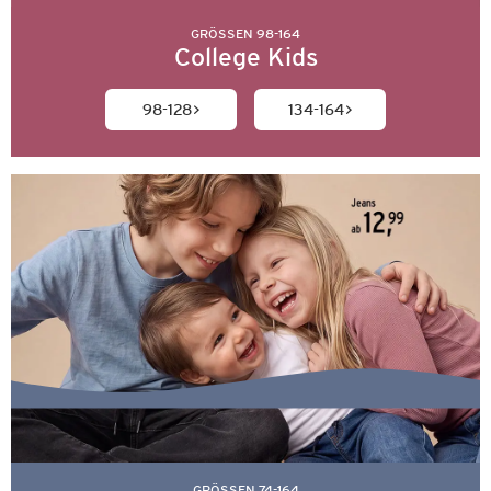
GRÖSSEN 98-164
College Kids
98-128
134-164
GRÖSSEN 74-164