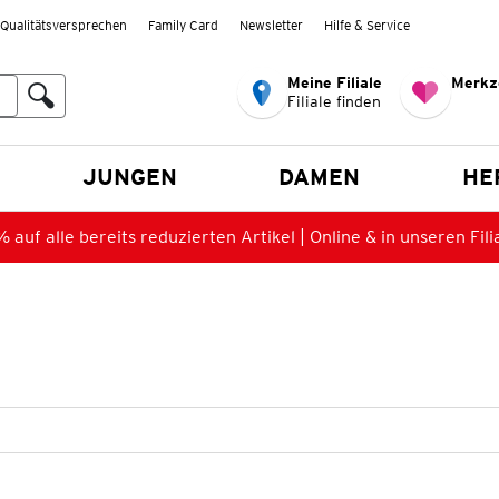
Qualitätsversprechen
Family Card
Newsletter
Hilfe & Service
Meine Filiale
Merkz
Filiale finden
en
JUNGEN
DAMEN
HE
 auf alle bereits reduzierten Artikel | Online & in unseren Fili