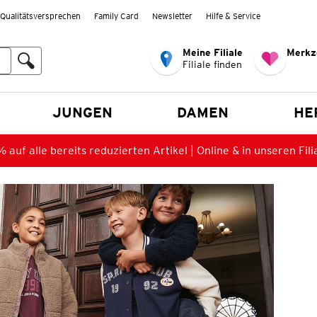
Qualitätsversprechen
Family Card
Newsletter
Hilfe & Service
Meine Filiale
Merkz
Filiale finden
en
JUNGEN
DAMEN
HE
 auf alle bereits reduzierten Artikel | Online & in unseren Fili