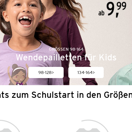
GRÖSSEN 98-164
Wendepailletten für Kids
98-128
134-164
hts zum Schulstart in den Größe