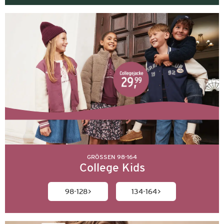
GRÖSSEN 98-164
College Kids
98-128
134-164