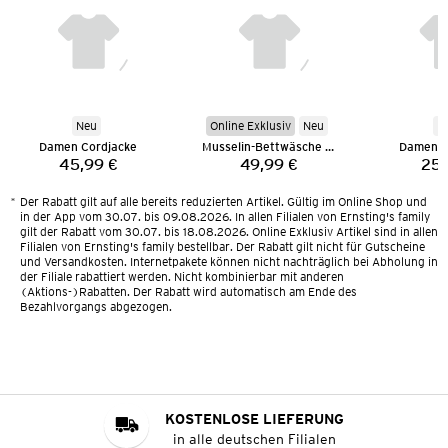
Neu
Online Exklusiv
Neu
N
Damen Cordjacke
Musselin-Bettwäsche 135 x 200 cm
Damen M
45,99 €
49,99 €
25,
Preis:
Preis:
*
Der Rabatt gilt auf alle bereits reduzierten Artikel. Gültig im Online Shop und
in der App vom 30.07. bis 09.08.2026. In allen Filialen von Ernsting's family
gilt der Rabatt vom 30.07. bis 18.08.2026. Online Exklusiv Artikel sind in allen
Filialen von Ernsting's family bestellbar. Der Rabatt gilt nicht für Gutscheine
und Versandkosten. Internetpakete können nicht nachträglich bei Abholung in
der Filiale rabattiert werden. Nicht kombinierbar mit anderen
(Aktions-)Rabatten. Der Rabatt wird automatisch am Ende des
Bezahlvorgangs abgezogen.
KOSTENLOSE LIEFERUNG
in alle deutschen Filialen