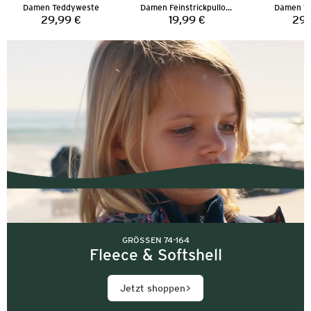
Damen Teddyweste
Damen Feinstrickpullover
Damen T
29,99 €
19,99 €
29,
Preis:
Preis:
GRÖSSEN 74-164
Fleece & Softshell
Jetzt shoppen