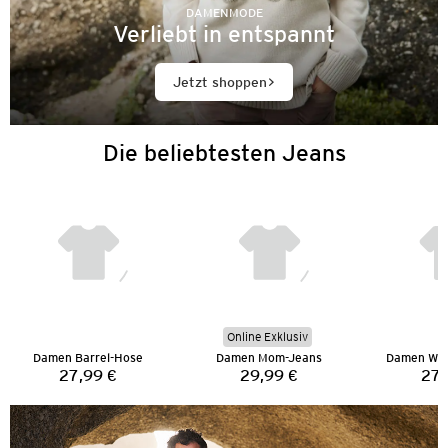
DAMENMODE
Verliebt in entspannt
Jetzt shoppen
Die beliebtesten Jeans
Online Exklusiv
Damen Barrel-Hose
Damen Mom-Jeans
Damen Wid
27,99 €
29,99 €
27,
Preis:
Preis: