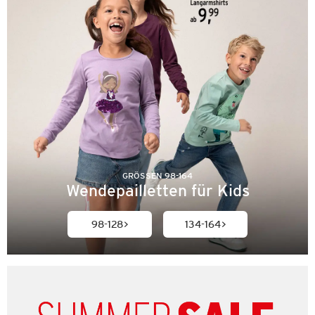
GRÖSSEN 98-164
Wendepailletten für Kids
98-128
134-164