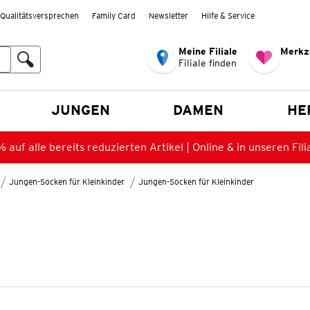
Qualitätsversprechen
Family Card
Newsletter
Hilfe & Service
Meine Filiale
Merkz
Filiale finden
en
JUNGEN
DAMEN
HE
 auf alle bereits reduzierten Artikel | Online & in unseren Fili
Jungen-Socken für Kleinkinder
Jungen-Socken für Kleinkinder