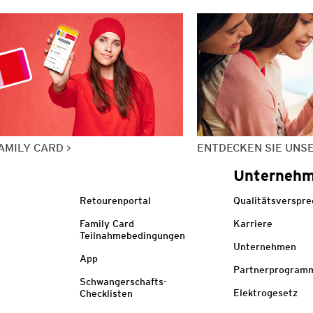
AMILY CARD
ENTDECKEN SIE UNS
Unterneh
Retourenportal
Qualitätsverspr
Family Card
Karriere
Teilnahmebedingungen
Unternehmen
App
Partnerprogram
Schwangerschafts-
Elektrogesetz
Checklisten