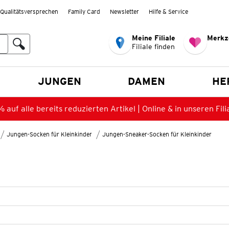
Qualitätsversprechen
Family Card
Newsletter
Hilfe & Service
Meine Filiale
Merkz
Filiale finden
en
JUNGEN
DAMEN
HE
 auf alle bereits reduzierten Artikel | Online & in unseren Fili
Jungen-Socken für Kleinkinder
Jungen-Sneaker-Socken für Kleinkinder