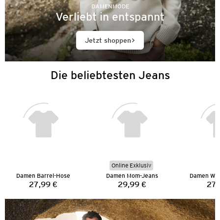
DAMENMODE
Verliebt in entspannt
Jetzt shoppen
Die beliebtesten Jeans
Online Exklusiv
Damen Barrel-Hose
Damen Mom-Jeans
Damen Wid
27,99 €
29,99 €
27,
Preis:
Preis: