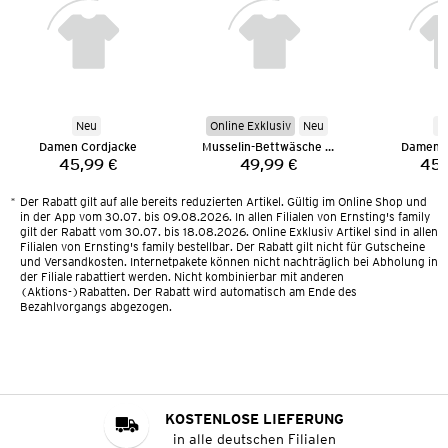
Neu
Online Exklusiv
Neu
N
Damen Cordjacke
Musselin-Bettwäsche 135 x 200 cm
Damen C
45,99 €
49,99 €
45,
Preis:
Preis:
*
Der Rabatt gilt auf alle bereits reduzierten Artikel. Gültig im Online Shop und
in der App vom 30.07. bis 09.08.2026. In allen Filialen von Ernsting's family
gilt der Rabatt vom 30.07. bis 18.08.2026. Online Exklusiv Artikel sind in allen
Filialen von Ernsting's family bestellbar. Der Rabatt gilt nicht für Gutscheine
und Versandkosten. Internetpakete können nicht nachträglich bei Abholung in
der Filiale rabattiert werden. Nicht kombinierbar mit anderen
(Aktions-)Rabatten. Der Rabatt wird automatisch am Ende des
Bezahlvorgangs abgezogen.
KOSTENLOSE LIEFERUNG
in alle deutschen Filialen