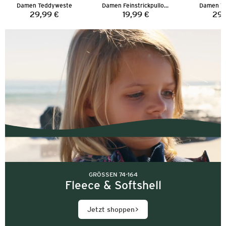
Damen Teddyweste
Damen Feinstrickpullover
Damen T
29,99 €
19,99 €
29,
Preis:
Preis:
GRÖSSEN 74-164
Fleece & Softshell
Jetzt shoppen