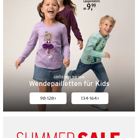
GRÖSSEN 98-164
Wendepailletten für Kids
98-128
134-164