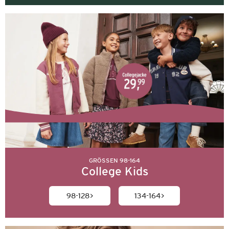
GRÖSSEN 98-164
College Kids
98-128
134-164