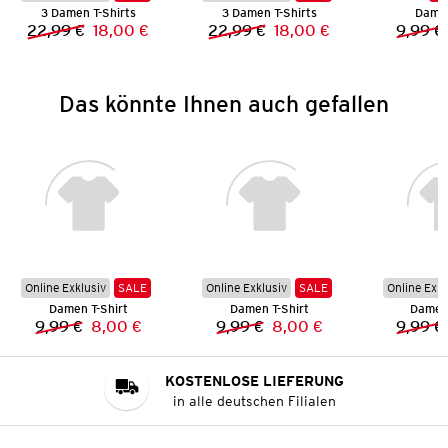
3 Damen T-Shirts
3 Damen T-Shirts
Damen
22,99 €
18,00 €
22,99 €
18,00 €
9,99 €
Vorheriger Preis:
Neuer Preis:
Vorheriger Preis:
Neuer Preis:
Das könnte Ihnen auch gefallen
Online Exklusiv
SALE
Online Exklusiv
SALE
Online Exkl
Damen T-Shirt
Damen T-Shirt
Damen 
9,99 €
8,00 €
9,99 €
8,00 €
9,99 €
Vorheriger Preis:
Neuer Preis:
Vorheriger Preis:
Neuer Preis:
KOSTENLOSE LIEFERUNG
in alle deutschen Filialen