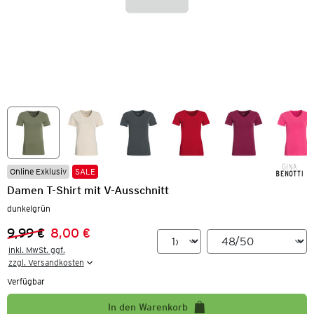
Online Exklusiv
SALE
Damen T-Shirt mit V-Ausschnitt
dunkelgrün
9,99 €
8,00 €
Vorheriger Preis:
Neuer Preis:
inkl. MwSt. ggf.

zzgl. Versandkosten
Verfügbar
In den Warenkorb