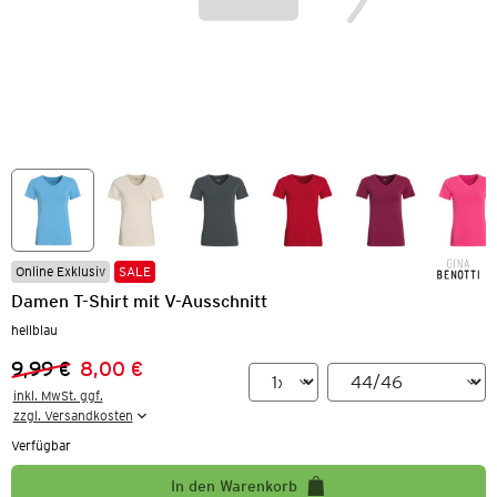
Online Exklusiv
SALE
Damen T-Shirt mit V-Ausschnitt
hellblau
9,99 €
8,00 €
Vorheriger Preis:
Neuer Preis:
inkl. MwSt. ggf.

zzgl. Versandkosten
Verfügbar
In den Warenkorb