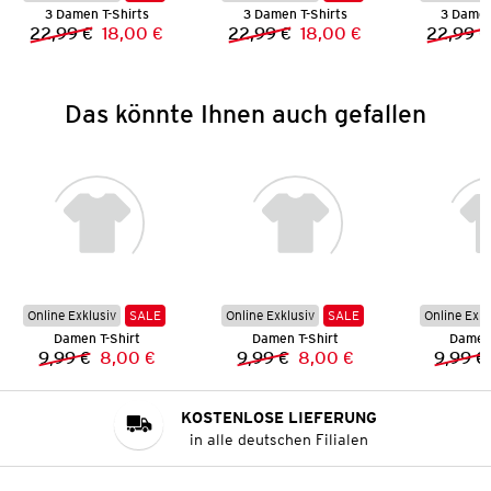
3 Damen T-Shirts
3 Damen T-Shirts
3 Damen
22,99 €
18,00 €
22,99 €
18,00 €
22,99 €
Vorheriger Preis:
Neuer Preis:
Vorheriger Preis:
Neuer Preis:
Das könnte Ihnen auch gefallen
Online Exklusiv
SALE
Online Exklusiv
SALE
Online Exkl
Damen T-Shirt
Damen T-Shirt
Damen 
9,99 €
8,00 €
9,99 €
8,00 €
9,99 €
Vorheriger Preis:
Neuer Preis:
Vorheriger Preis:
Neuer Preis:
KOSTENLOSE LIEFERUNG
in alle deutschen Filialen