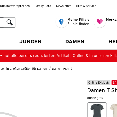
Qualitätsversprechen
Family Card
Newsletter
Hilfe & Service
Meine Filiale
Merkz
Filiale finden
en
JUNGEN
DAMEN
HE
 auf alle bereits reduzierten Artikel | Online & in unseren Fili
lusen in Großen Größen für Damen
Damen T-Shirt
Online Exklusiv
SA
Damen T-Shi
dunkelgrau