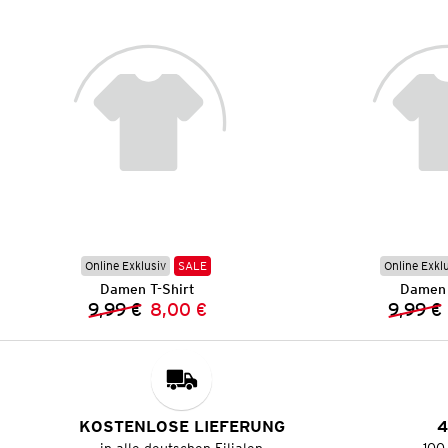
Online Exklusiv
SALE
Online Exkl
Damen T-Shirt
Damen 
9,99 €
8,00 €
9,99 €
Vorheriger Preis:
Neuer Preis:
KOSTENLOSE LIEFERUNG
4