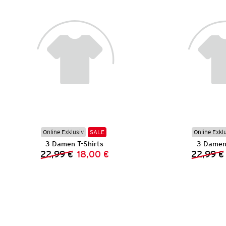
Online Exklusiv
SALE
Online Exkl
3 Damen T-Shirts
3 Damen 
22,99 €
18,00 €
22,99 €
Vorheriger Preis:
Neuer Preis: