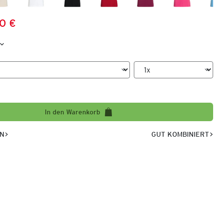
0 €
Preis:
:
In den Warenkorb
EN
GUT KOMBINIERT