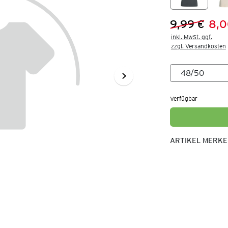
9,99 €
8,0
Vorheriger 
Neuer Preis
inkl. MwSt. ggf.

zzgl. Versandkosten
Verfügbar
ARTIKEL MERK