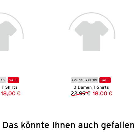
usiv
SALE
Online Exklusiv
SALE
T-Shirts
3 Damen T-Shirts
18,00 €
22,99 €
18,00 €
Vorheriger Preis:
Neuer Preis:
Vorheriger Preis:
Neuer Preis:
Das könnte Ihnen auch gefallen