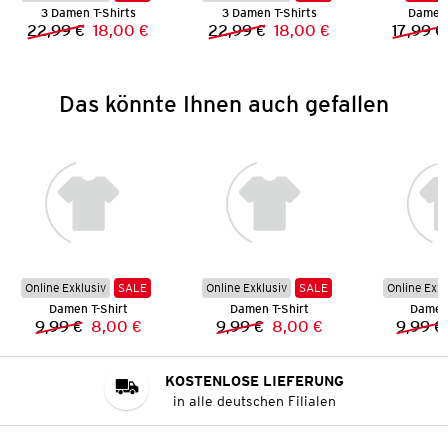
3 Damen T-Shirts
3 Damen T-Shirts
Damen 
22,99 €
18,00 €
22,99 €
18,00 €
17,99 €
Vorheriger Preis:
Neuer Preis:
Vorheriger Preis:
Neuer Preis:
Das könnte Ihnen auch gefallen
Online Exklusiv
SALE
Online Exklusiv
SALE
Online Exkl
Damen T-Shirt
Damen T-Shirt
Damen 
9,99 €
8,00 €
9,99 €
8,00 €
9,99 €
Vorheriger Preis:
Neuer Preis:
Vorheriger Preis:
Neuer Preis:
KOSTENLOSE LIEFERUNG
in alle deutschen Filialen