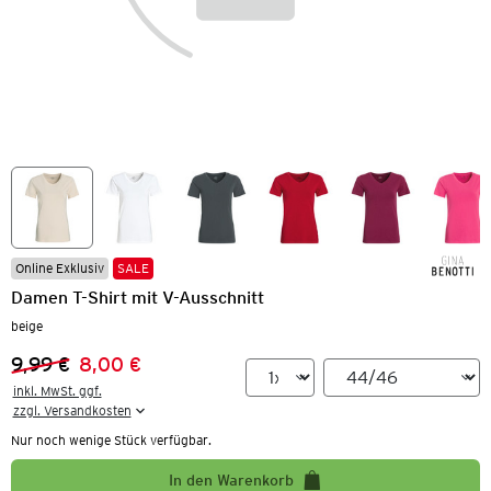
Online Exklusiv
SALE
Damen T-Shirt mit V-Ausschnitt
beige
9,99 €
8,00 €
Vorheriger Preis:
Neuer Preis:
inkl. MwSt. ggf.

zzgl. Versandkosten
Nur noch wenige Stück verfügbar.
In den Warenkorb