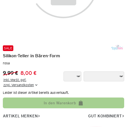
SALE
Silikon-Teller in Bären-Form
rosa
9,99 €
8,00 €
Vorheriger Preis:
Neuer Preis:
inkl. MwSt. ggf.

zzgl. Versandkosten
Leider ist dieser Artikel bereits ausverkauft.
In den Warenkorb
ARTIKEL MERKEN
GUT KOMBINIERT