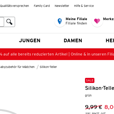
Qualitätsversprechen
Family Card
Newsletter
Hilfe & Service
Meine Filiale
Merkz
Filiale finden
en
JUNGEN
DAMEN
HE
 auf alle bereits reduzierten Artikel | Online & in unseren Fili
Babyzubehör für Mädchen
Silikon-Teller
SALE
Silikon-Tel
grün
9,99 €
8,0
Vorheriger 
Neuer Preis
inkl. MwSt. ggf.
