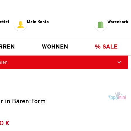
ettel
Mein Konto
Warenkorb
RREN
WOHNEN
% SALE
alen
ler in Bären-Form
0 €
Preis:
: