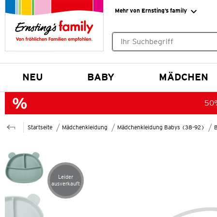
Mehr von Ernsting’s family
Keine Suchvorschläge gefund
NEU
BABY
MÄDCHEN
50%
Startseite
Mädchenkleidung
Mädchenkleidung Babys (38-92)
Leider
Artikel leider ausverkauft
ausverkauft