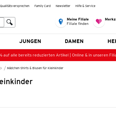
Qualitätsversprechen
Family Card
Newsletter
Hilfe & Service
Meine Filiale
Merkz
Filiale finden
en
JUNGEN
DAMEN
HE
 auf alle bereits reduzierten Artikel | Online & in unseren Fili
8)
Mädchen-Shirts & Blusen für Kleinkinder
einkinder