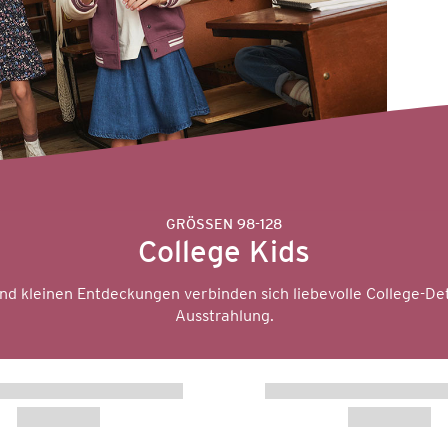
GRÖSSEN 98-128
College Kids
d kleinen Entdeckungen verbinden sich liebevolle College-De
Ausstrahlung.