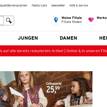
Qualitätsversprechen
Family Card
Newsletter
Hilfe & Service
Meine Filiale
Merkz
Filiale finden
en
JUNGEN
DAMEN
HE
 auf alle bereits reduzierten Artikel | Online & in unseren Fili