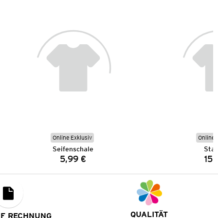
Online Exklusiv
Online 
Seifenschale
Sta
5,99 €
15,
Preis:
QUALITÄT
UF RECHNUNG