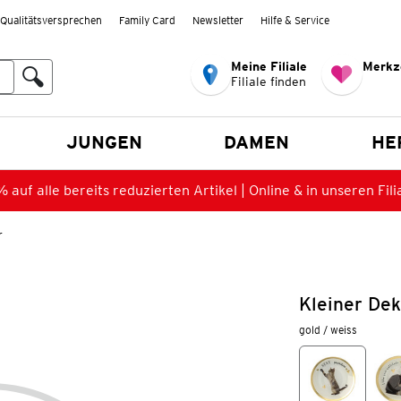
Qualitätsversprechen
Family Card
Newsletter
Hilfe & Service
Meine Filiale
Merkz
Filiale finden
en
JUNGEN
DAMEN
HE
 auf alle bereits reduzierten Artikel | Online & in unseren Fili
r
Kleiner Dek
gold / weiss