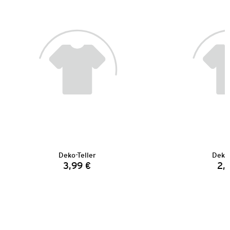
Deko-Teller
Deko-
3,99 €
2,
Preis: