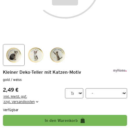
Kleiner Deko-Teller mit Katzen-Motiv
gold / weiss
2,49 €
Preis:
inkl. MwSt. ggf.

zzgl. Versandkosten
Verfügbar
In den Warenkorb