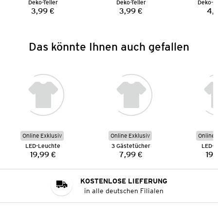
Deko-Teller
Deko-Teller
Deko-Au
3,99 €
3,99 €
4,
Preis:
Preis:
Das könnte Ihnen auch gefallen
Online Exklusiv
Online Exklusiv
Online 
LED-Leuchte
3 Gästetücher
LED-L
19,99 €
7,99 €
19,
Preis:
Preis:
KOSTENLOSE LIEFERUNG
in alle deutschen Filialen