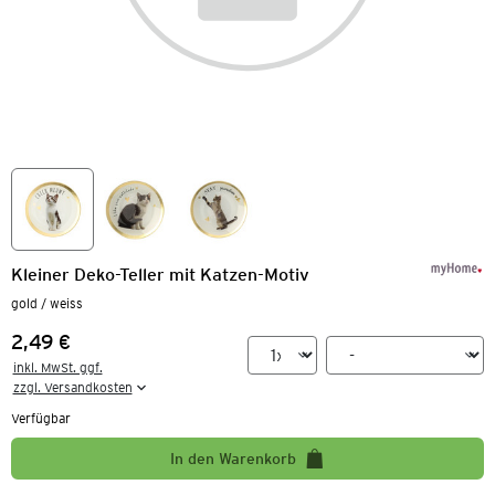
Kleiner Deko-Teller mit Katzen-Motiv
gold / weiss
2,49 €
Preis:
inkl. MwSt. ggf.

zzgl. Versandkosten
Verfügbar
In den Warenkorb