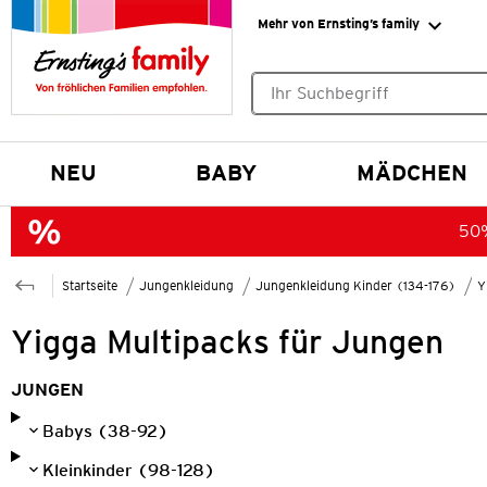
Mehr von Ernsting’s family
Keine Suchvorschläge gefund
NEU
BABY
MÄDCHEN
50%
Startseite
Jungenkleidung
Jungenkleidung Kinder (134-176)
Y
Yigga Multipacks für Jungen
JUNGEN
Babys (38-92)
Kleinkinder (98-128)