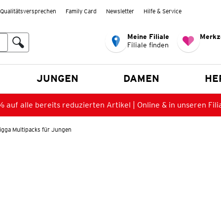
Qualitätsversprechen
Family Card
Newsletter
Hilfe & Service
Meine Filiale
Merkz
Filiale finden
en
JUNGEN
DAMEN
HE
 auf alle bereits reduzierten Artikel | Online & in unseren Fili
igga Multipacks für Jungen