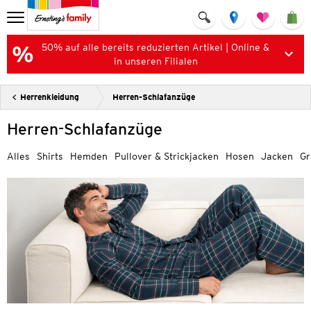
50% auf alle bereits reduzierten Artikel | Online &
in unseren Filialen
Herrenkleidung
Herren-Schlafanzüge
Herren-Schlafanzüge
Alles
Shirts
Hemden
Pullover & Strickjacken
Hosen
Jacken
Gr