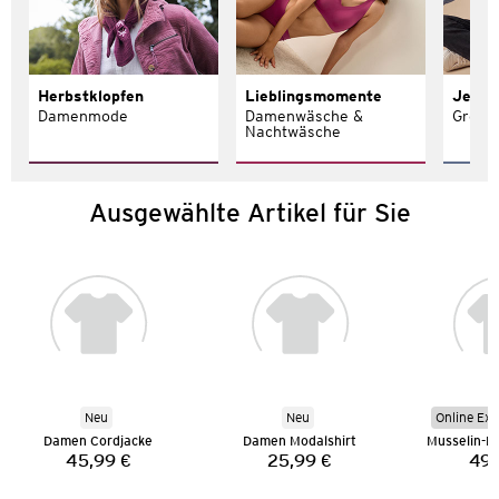
Herbstklopfen
Lieblingsmomente
Jeans 
Damenmode
Damenwäsche &
Größe
Nachtwäsche
Ausgewählte Artikel für Sie
Neu
Neu
Online Exk
Damen Cordjacke
Damen Modalshirt
45,99 €
25,99 €
49,
Preis:
Preis: