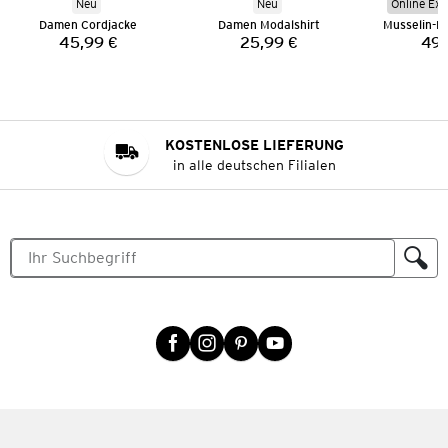
Neu
Neu
Online Exk
Damen Cordjacke
Damen Modalshirt
45,99 €
25,99 €
49,
Preis:
Preis:
KOSTENLOSE LIEFERUNG
in alle deutschen Filialen