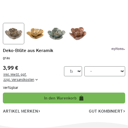
Deko-Blüte aus Keramik
grau
3,99 €
Preis:
inkl. MwSt. ggf.

zzgl. Versandkosten
Verfügbar
In den Warenkorb
ARTIKEL MERKEN
GUT KOMBINIERT