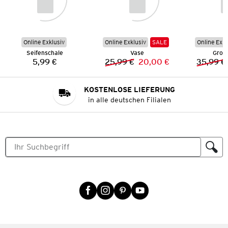
Online Exklusiv
Online Exklusiv
SALE
Online Exkl
Seifenschale
Vase
Groß
5,99 €
25,99 €
20,00 €
35,99 €
Preis:
Vorheriger Preis:
Neuer Preis:
KOSTENLOSE LIEFERUNG
in alle deutschen Filialen