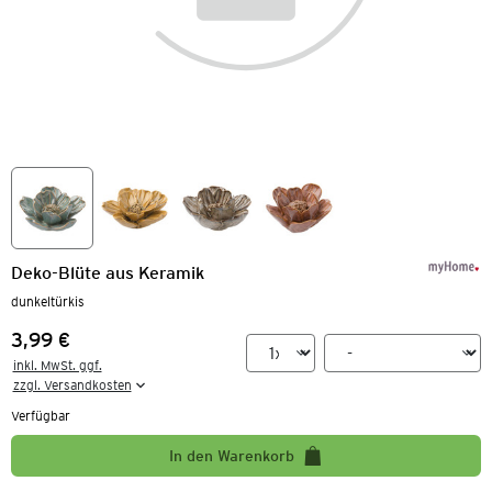
Deko-Blüte aus Keramik
dunkeltürkis
3,99 €
Preis:
inkl. MwSt. ggf.

zzgl. Versandkosten
Verfügbar
In den Warenkorb