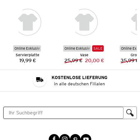
Online Exklusiv
Online Exklusiv
SALE
Online Exkl
Servierplatte
Vase
Groß
19,99 €
25,99 €
20,00 €
35,99 €
Preis:
Vorheriger Preis:
Neuer Preis:
KOSTENLOSE LIEFERUNG
in alle deutschen Filialen