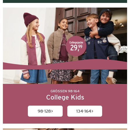
GRÖSSEN 98-164
College Kids
98-128
134-164