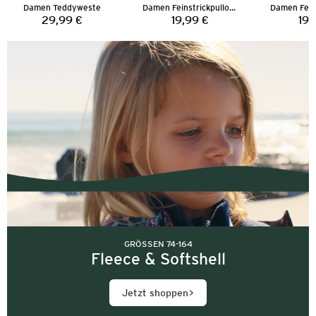
Damen Teddyweste
Damen Feinstrickpullover
29,99 €
19,99 €
19,
Preis:
Preis:
GRÖSSEN 74-164
Fleece & Softshell
Jetzt shoppen