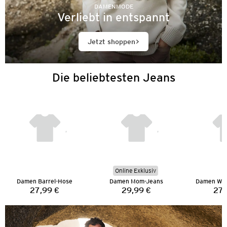
DAMENMODE
Verliebt in entspannt
Jetzt shoppen
Die beliebtesten Jeans
Online Exklusiv
Damen Barrel-Hose
Damen Mom-Jeans
Damen Wid
27,99 €
29,99 €
27,
Preis:
Preis: