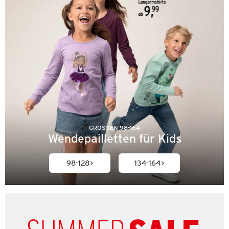
GRÖSSEN 98-164
Wendepailletten für Kids
98-128
134-164