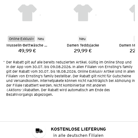
Online Exklusiv
Neu
Neu
N
Musselin-Bettwäsche 135 x 200 cm
Damen Teddyjacke
Damen Mus
49,99 €
29,99 €
22,
Preis:
Preis:
*
Der Rabatt gilt auf alle bereits reduzierten Artikel. Gültig im Online Shop und
in der App vom 30.07. bis 09.08.2026. In allen Filialen von Ernsting's family
gilt der Rabatt vom 30.07. bis 18.08.2026. Online Exklusiv Artikel sind in allen
Filialen von Ernsting's family bestellbar. Der Rabatt gilt nicht für Gutscheine
und Versandkosten. Internetpakete können nicht nachträglich bei Abholung in
der Filiale rabattiert werden. Nicht kombinierbar mit anderen
(Aktions-)Rabatten. Der Rabatt wird automatisch am Ende des
Bezahlvorgangs abgezogen.
KOSTENLOSE LIEFERUNG
in alle deutschen Filialen