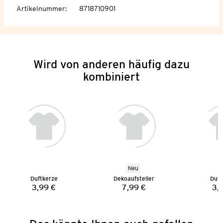
Artikelnummer
:
8718710901
Wird von anderen häufig dazu
kombiniert
Neu
Duftkerze
Dekoaufsteller
Duft
3,99 €
7,99 €
3,
Preis:
Preis: