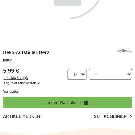
Deko-Aufsteller Herz
natur
5,99 €
Preis:
inkl. MwSt. ggf.

zzgl. Versandkosten
Verfügbar
In den Warenkorb
ARTIKEL MERKEN
GUT KOMBINIERT