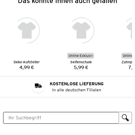
Das könnte Ihnen auch gefallen
Online Exklusiv
Online 
Deko-Aufsteller
Seifenschale
Zahnpu
4,99 €
5,99 €
7,
Preis:
Preis:
KOSTENLOSE LIEFERUNG
in alle deutschen Filialen