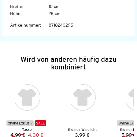
Breite
:
10 cm
Höhe
:
28 cm
Artikelnummer
:
8718240295
Wird von anderen häufig dazu
kombiniert
Online Exklusiv
SALE
Online Exkl
Tasse
Kleines Windlicht
Kleiner K
4,99 €
4,00 €
3,99 €
5,99 €