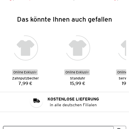
Vorheriger Preis:
Neuer Preis:
Preis:
Das könnte Ihnen auch gefallen
Online Exklusiv
Online Exklusiv
Online 
Zahnputzbecher
Standuhr
Servie
7,99 €
15,99 €
19,
Preis:
Preis:
KOSTENLOSE LIEFERUNG
in alle deutschen Filialen