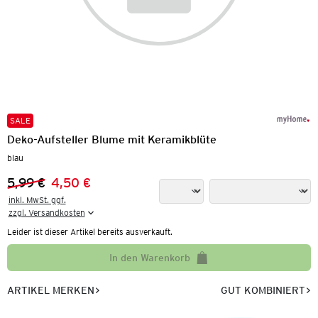
SALE
Deko-Aufsteller Blume mit Keramikblüte
blau
5,99 €
4,50 €
Vorheriger Preis:
Neuer Preis:
inkl. MwSt. ggf.

zzgl. Versandkosten
Leider ist dieser Artikel bereits ausverkauft.
In den Warenkorb
ARTIKEL MERKEN
GUT KOMBINIERT