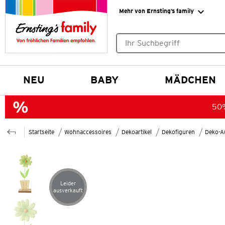
Mehr von Ernsting’s family
Keine Suchvorschläge gefund
NEU
BABY
MÄDCHEN
50%
Startseite
Wohnaccessoires
Dekoartikel
Dekofiguren
Deko-Au
Leider
Artikel leider ausverkauft
ausverkauft