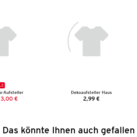
LE
o-Aufsteller
Dekoaufsteller Haus
3,00 €
2,99 €
Vorheriger Preis:
Neuer Preis:
Preis:
Das könnte Ihnen auch gefallen