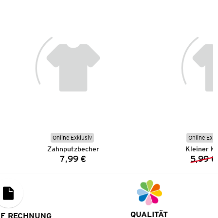
Online Exklusiv
Online Exkl
Zahnputzbecher
Kleiner K
7,99 €
5,99 €
Preis:
QUALITÄT
UF RECHNUNG