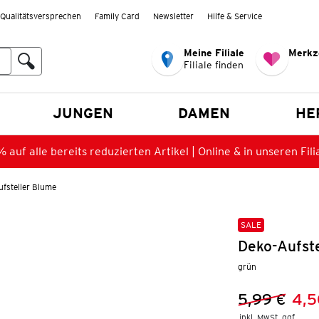
Qualitätsversprechen
Family Card
Newsletter
Hilfe & Service
Meine Filiale
Merkz
Filiale finden
en
JUNGEN
DAMEN
HE
 auf alle bereits reduzierten Artikel | Online & in unseren Fili
fsteller Blume
SALE
Deko-Aufst
grün
5,99 €
4,5
Vorheriger 
Neuer Preis
inkl. MwSt. ggf.
