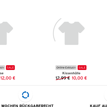
usiv
SALE
Online Exklusiv
SALE
se
Kissenhülle
12,00 €
12,99 €
10,00 €
Vorheriger Preis:
Neuer Preis:
Vorheriger Preis:
Neuer Preis:
 WOCHEN RÜCKGABERECHT
KAUF A