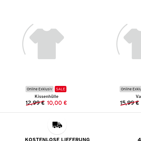
Online Exklusiv
SALE
Online Exkl
Kissenhülle
Va
12,99 €
10,00 €
15,99 €
Vorheriger Preis:
Neuer Preis:
KOSTENLOSE LIEFERUNG
4