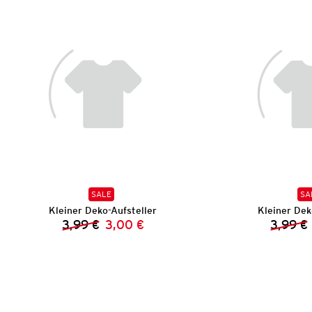
SALE
SA
Kleiner Deko-Aufsteller
Kleiner Dek
3,99 €
3,00 €
3,99 €
Vorheriger Preis:
Neuer Preis: