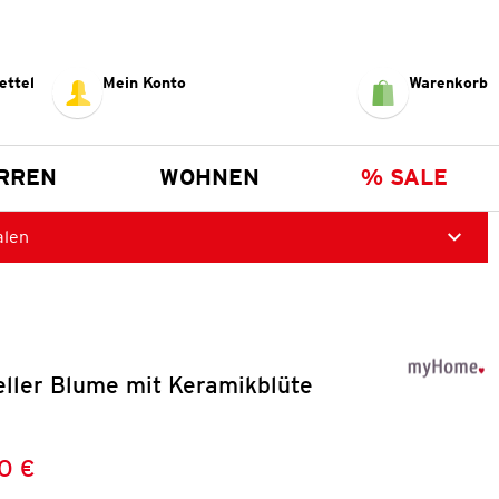
ettel
Mein Konto
Warenkorb
RREN
WOHNEN
% SALE
alen
eller Blume mit Keramikblüte
0 €
Preis:
: