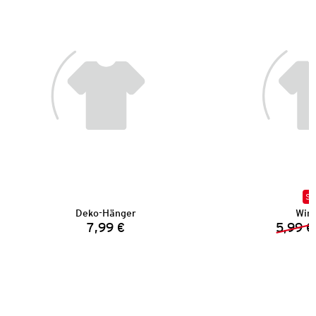
SA
Deko-Hänger
Wind
7,99 €
5,99 €
Preis: