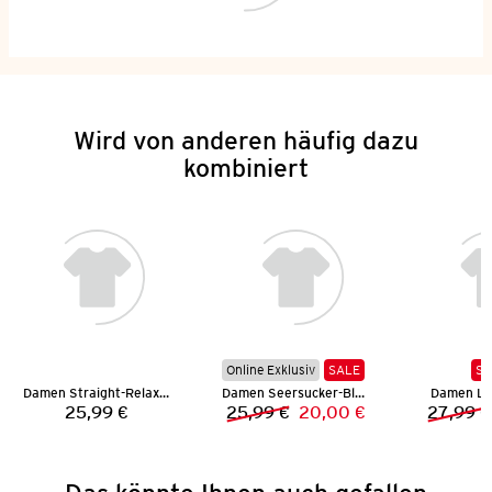
Wird von anderen häufig dazu
kombiniert
Online Exklusiv
SALE
SA
Damen Straight-Relaxed-Jeans
Damen Seersucker-Bluse
Damen Le
25,99 €
25,99 €
20,00 €
27,99 €
Preis:
Vorheriger Preis:
Neuer Preis: