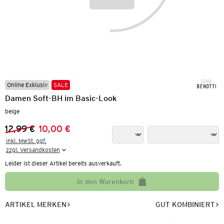
Online Exklusiv
SALE
Damen Soft-BH im Basic-Look
beige
12,99 €
10,00 €
Vorheriger Preis:
Neuer Preis:
inkl. MwSt. ggf.

zzgl. Versandkosten
Leider ist dieser Artikel bereits ausverkauft.
In den Warenkorb
ARTIKEL MERKEN
GUT KOMBINIERT