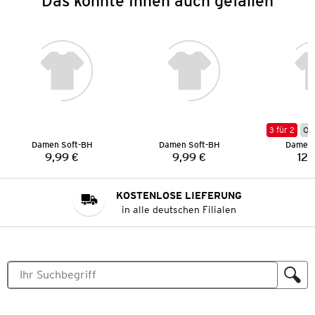
Das könnte Ihnen auch gefallen
3 für 2
Onl
Damen Soft-BH
Damen Soft-BH
Damen 
9,99 €
9,99 €
12,
Preis:
Preis:
KOSTENLOSE LIEFERUNG
in alle deutschen Filialen