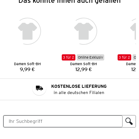
Das könnte Ihnen auch gefallen
3 für 2
Online Exklusiv
3 für 2
Onl
Damen Soft-BH
Damen Soft-BH
Damen 
9,99 €
12,99 €
12,
Preis:
Preis:
KOSTENLOSE LIEFERUNG
in alle deutschen Filialen