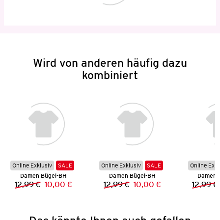
Wird von anderen häufig dazu
kombiniert
Online Exklusiv
SALE
Online Exklusiv
SALE
Online Exkl
Damen Bügel-BH
Damen Bügel-BH
Damen 
12,99 €
10,00 €
12,99 €
10,00 €
12,99 €
Vorheriger Preis:
Neuer Preis:
Vorheriger Preis:
Neuer Preis: