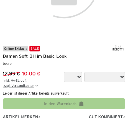
Online Exklusiv
SALE
Damen Soft-BH im Basic-Look
beere
12,99 €
10,00 €
Vorheriger Preis:
Neuer Preis:
inkl. MwSt. ggf.

zzgl. Versandkosten
Leider ist dieser Artikel bereits ausverkauft.
In den Warenkorb
ARTIKEL MERKEN
GUT KOMBINIERT