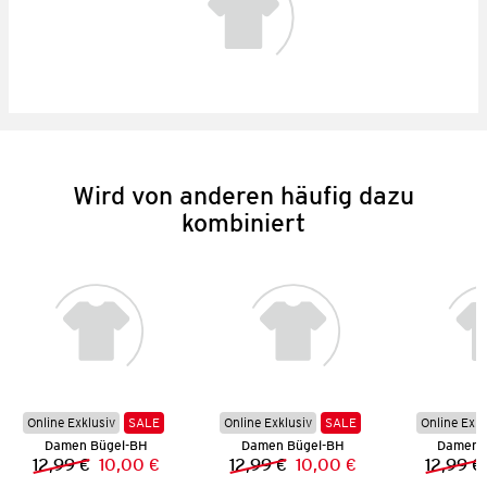
Wird von anderen häufig dazu
kombiniert
Online Exklusiv
SALE
Online Exklusiv
SALE
Online Exkl
Damen Bügel-BH
Damen Bügel-BH
Damen 
12,99 €
10,00 €
12,99 €
10,00 €
12,99 €
Vorheriger Preis:
Neuer Preis:
Vorheriger Preis:
Neuer Preis: