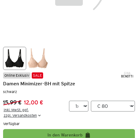
Online Exklusiv
SALE
Damen Minimizer-BH mit Spitze
schwarz
15,99 €
12,00 €
Vorheriger Preis:
Neuer Preis:
inkl. MwSt. ggf.

zzgl. Versandkosten
Verfügbar
In den Warenkorb