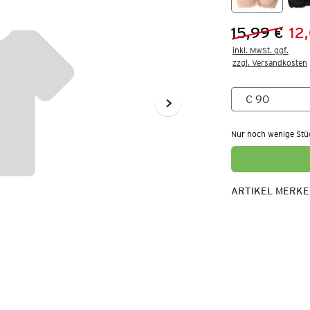
15,99 €
12
Vorheriger 
Neuer Preis
inkl. MwSt. ggf.

zzgl. Versandkosten
Nur noch wenige Stü
ARTIKEL MERK