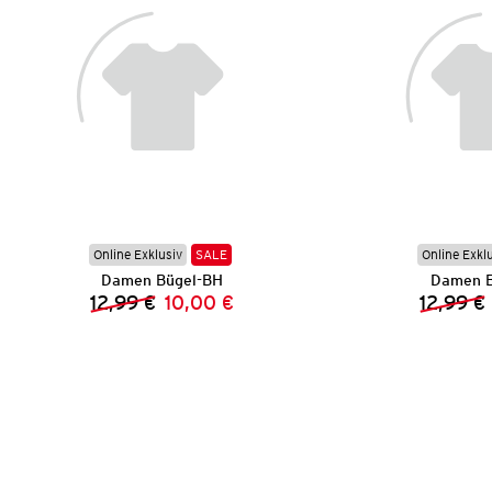
Online Exklusiv
SALE
Online Exkl
Damen Bügel-BH
Damen B
12,99 €
10,00 €
12,99 €
Vorheriger Preis:
Neuer Preis: