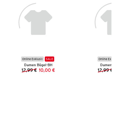
Online Exklusiv
SALE
Online Exkl
Damen Bügel-BH
Damen 
12,99 €
10,00 €
12,99 €
Vorheriger Preis:
Neuer Preis: