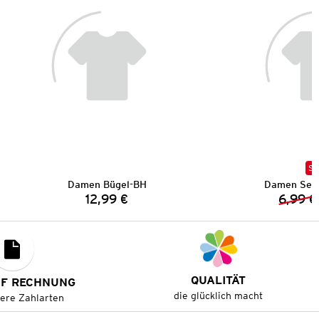
SA
Damen Bügel-BH
Damen Sea
12,99 €
6,99 €
Preis:
QUALITÄT
UF RECHNUNG
die glücklich macht
tere Zahlarten