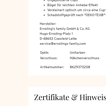
Ungepolsterte Cups
Bügel für leichten Anhebe-Effekt
Verkleinert optisch um circa eine Cup
Schadstoffgeprüft nach "OEKO-TEX®"
Hersteller:
Ernsting's family GmbH & Co. KG
Hugo-Ernsting-Platz 1
D-48653 Coesfeld-Lette
service@ernstings-family.com
Optik
:
Unifarben
Verschluss
:
Häkchenverschluss
Artikelnummer
:
8629370208
Zertifikate & Hinwei