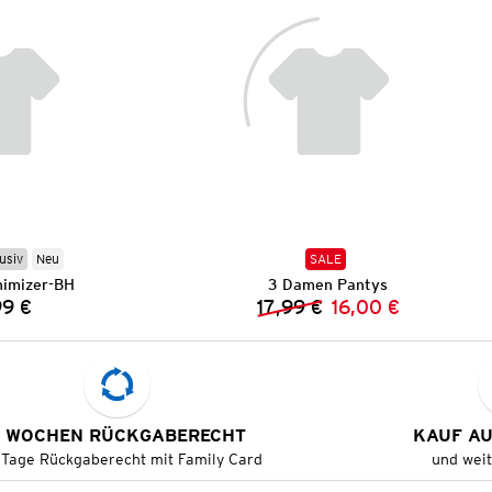
usiv
Neu
SALE
imizer-BH
3 Damen Pantys
99 €
17,99 €
16,00 €
Preis:
Vorheriger Preis:
Neuer Preis:
 WOCHEN RÜCKGABERECHT
KAUF A
 Tage Rückgaberecht mit Family Card
und wei