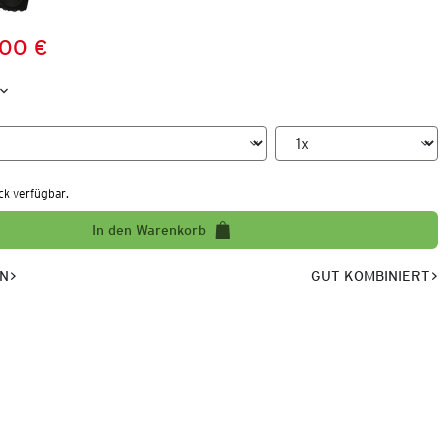
,00 €
Preis:
:
ck verfügbar.
In den Warenkorb
EN
GUT KOMBINIERT