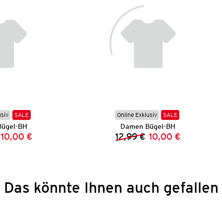
usiv
SALE
Online Exklusiv
SALE
ügel-BH
Damen Bügel-BH
10,00 €
12,99 €
10,00 €
Vorheriger Preis:
Neuer Preis:
Vorheriger Preis:
Neuer Preis:
Das könnte Ihnen auch gefallen