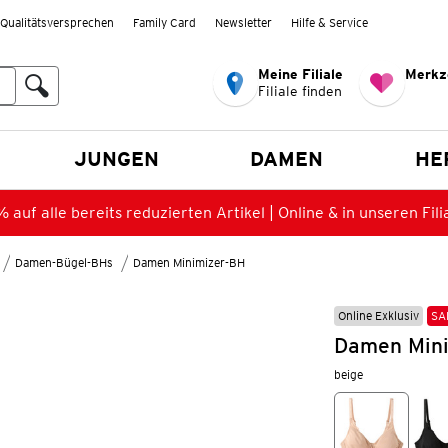
Qualitätsversprechen
Family Card
Newsletter
Hilfe & Service
Meine Filiale
Merkz
Filiale finden
en
JUNGEN
DAMEN
HE
 auf alle bereits reduzierten Artikel | Online & in unseren Fili
Damen-Bügel-BHs
Damen Minimizer-BH
Online Exklusiv
SA
Damen Mini
beige