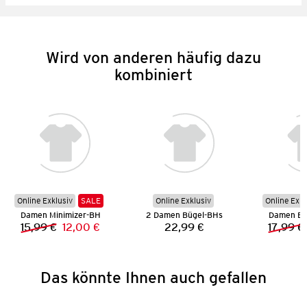
Wird von anderen häufig dazu
kombiniert
Online Exklusiv
SALE
Online Exklusiv
Online Exkl
Damen Minimizer-BH
2 Damen Bügel-BHs
Damen Bik
15,99 €
12,00 €
22,99 €
17,99 €
Vorheriger Preis:
Neuer Preis:
Preis:
Das könnte Ihnen auch gefallen