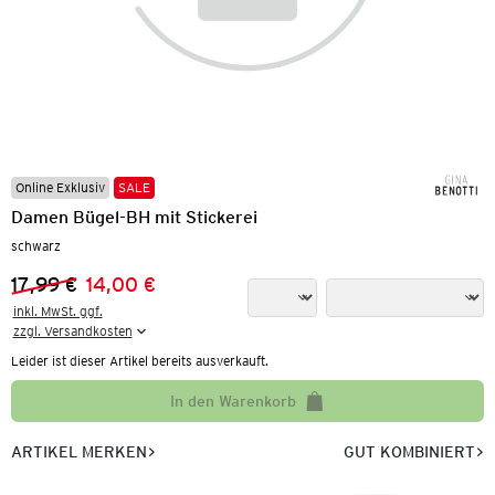
Online Exklusiv
SALE
Damen Bügel-BH mit Stickerei
schwarz
17,99 €
14,00 €
Vorheriger Preis:
Neuer Preis:
inkl. MwSt. ggf.

zzgl. Versandkosten
Leider ist dieser Artikel bereits ausverkauft.
In den Warenkorb
ARTIKEL MERKEN
GUT KOMBINIERT