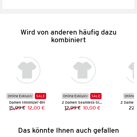
Wird von anderen häufig dazu
kombiniert
Online Exklusiv
SALE
Online Exklusiv
SALE
Online 
Damen Minimizer-BH
2 Damen Seamless-Slips
2 Damen 
15,99 €
12,00 €
12,99 €
10,00 €
22,
Vorheriger Preis:
Neuer Preis:
Vorheriger Preis:
Neuer Preis:
Das könnte Ihnen auch gefallen