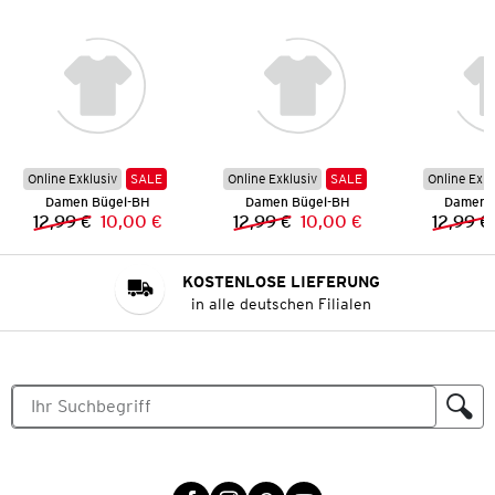
Online Exklusiv
SALE
Online Exklusiv
SALE
Online Exkl
Damen Bügel-BH
Damen Bügel-BH
Damen 
12,99 €
10,00 €
12,99 €
10,00 €
12,99 €
Vorheriger Preis:
Neuer Preis:
Vorheriger Preis:
Neuer Preis:
KOSTENLOSE LIEFERUNG
in alle deutschen Filialen