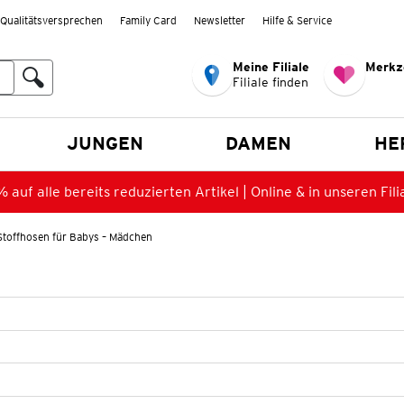
Qualitätsversprechen
Family Card
Newsletter
Hilfe & Service
Meine Filiale
Merkz
Filiale finden
en
JUNGEN
DAMEN
HE
 auf alle bereits reduzierten Artikel | Online & in unseren Fili
Stoffhosen für Babys – Mädchen