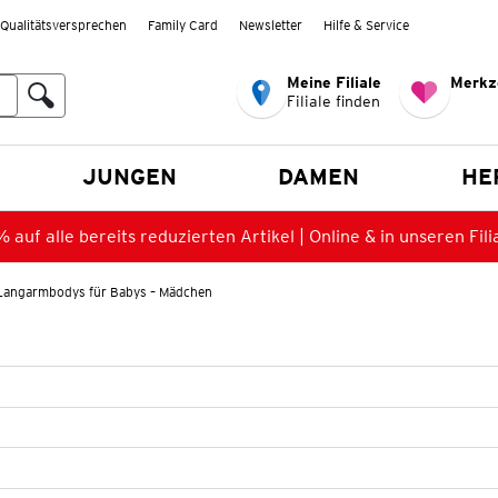
Qualitätsversprechen
Family Card
Newsletter
Hilfe & Service
Meine Filiale
Merkz
Filiale finden
en
JUNGEN
DAMEN
HE
 auf alle bereits reduzierten Artikel | Online & in unseren Fili
Langarmbodys für Babys – Mädchen