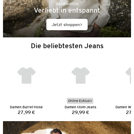
DAMENMODE
Verliebt in entspannt
Jetzt shoppen
Die beliebtesten Jeans
Online Exklusiv
Damen Barrel-Hose
Damen Mom-Jeans
Damen Wid
27,99 €
29,99 €
27,
Preis:
Preis: