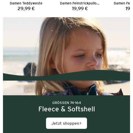
Damen Teddyweste
Damen Feinstrickpullover
29,99 €
19,99 €
19,
Preis:
Preis:
GRÖSSEN 74-164
Fleece & Softshell
Jetzt shoppen