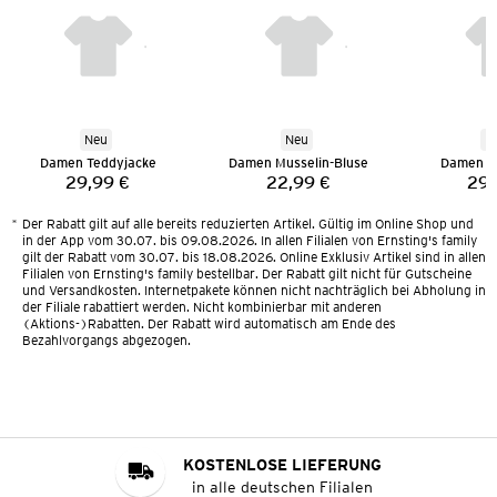
Neu
Neu
N
Damen Teddyjacke
Damen Musselin-Bluse
Damen T
29,99 €
22,99 €
29,
Preis:
Preis:
*
Der Rabatt gilt auf alle bereits reduzierten Artikel. Gültig im Online Shop und
in der App vom 30.07. bis 09.08.2026. In allen Filialen von Ernsting's family
gilt der Rabatt vom 30.07. bis 18.08.2026. Online Exklusiv Artikel sind in allen
Filialen von Ernsting's family bestellbar. Der Rabatt gilt nicht für Gutscheine
und Versandkosten. Internetpakete können nicht nachträglich bei Abholung in
der Filiale rabattiert werden. Nicht kombinierbar mit anderen
(Aktions-)Rabatten. Der Rabatt wird automatisch am Ende des
Bezahlvorgangs abgezogen.
KOSTENLOSE LIEFERUNG
in alle deutschen Filialen