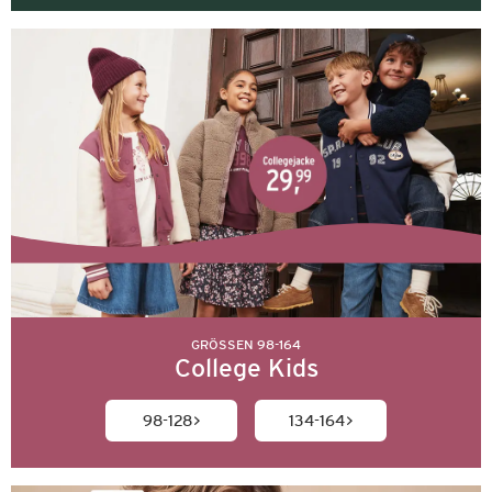
GRÖSSEN 98-164
College Kids
98-128
134-164