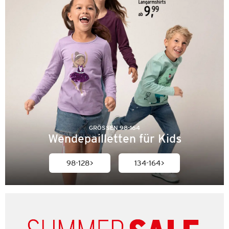
GRÖSSEN 98-164
Wendepailletten für Kids
98-128
134-164